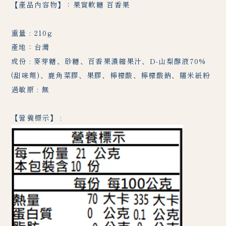
【產品內容物】：果實軟糖 百香果
重量 : 210g
產地：台灣
成份 : 麥芽糖、砂糖、百香果濃縮果汁、D-山梨醇液70%
(甜味劑)、鹿角菜膠、果膠、檸檬酸、檸檬酸鈉、糯米紙粉
過敏原 : 無
【營養標示】 :