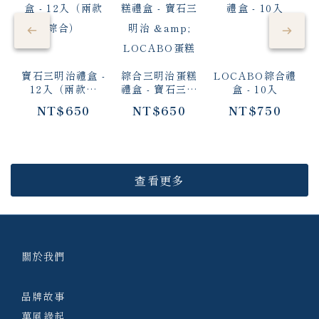
寶石三明治禮盒 -
綜合三明治蛋糕
LOCABO綜合禮
L
12入（兩款綜
禮盒 - 寶石三明
盒 - 10入
合）
治 & LOCABO
NT$650
NT$650
NT$750
蛋糕
查看更多
關於我們
品牌故事
菓風緣起