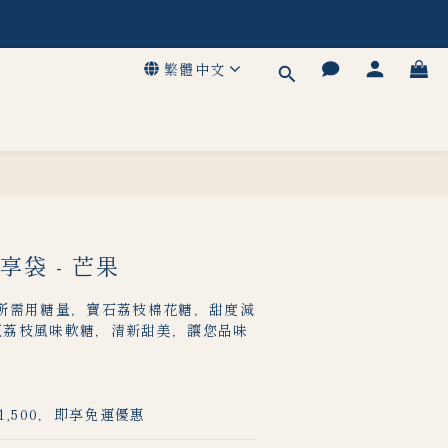
！
！
繁體中文
優惠
！
袋 - 芒果
所需用糖量，寶石荔枝棉花糖，甜度減
純正荔枝風味軟糖，清新甜美，讓您品味
1,500，即享免運優惠