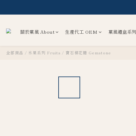
【
關於菓風 About
生產代工 OEM
菓風禮盒系列 G
全部商品
/
水果系列 Fruits
/
寶石棉花糖 Gemstone