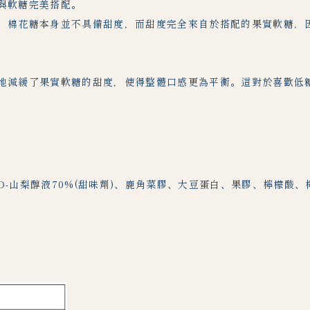
與軟糖完美搭配。
，棉花糖本身並不具備甜度，而甜度完全來自於搭配的果實軟糖，
地減緩了果實軟糖的甜度，使得整體口感更為平衡。這對於喜歡低
-山梨醇液70%(甜味劑)、鹿角菜膠、大豆蛋白、果膠、檸檬酸、