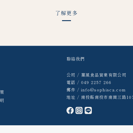
了解更多
訊
聯絡我們
公司 / 菓風食品實業有限公司
題
電話 / 049 2257 266
明
郵件 / info@sophisca.com
政策
地址 / 南投縣南投市南崗三路10
聲明