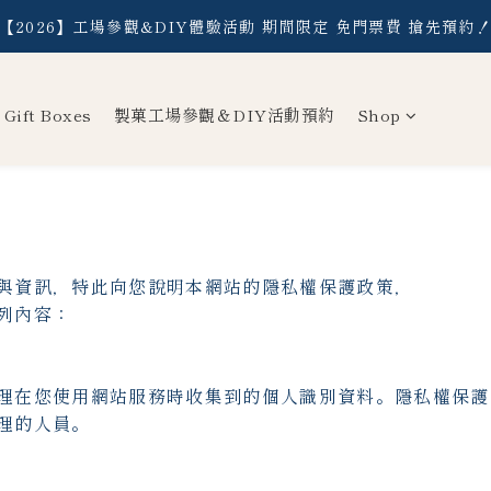
【2026】工場參觀&DIY體驗活動 期間限定 免門票費 搶先預約
【2026】工場參觀&DIY體驗活動 期間限定 免門票費 搶先預約
常溫】消費滿NT$1,500 ／【冷凍】消費滿NT$2,000，即享免運
 Gift Boxes
製菓工場參觀＆DIY活動預約
Shop
【2026】工場參觀&DIY體驗活動 期間限定 免門票費 搶先預約
與資訊，特此向您說明本網站的隱私權保護政策，
列內容：
理在您使用網站服務時收集到的個人識別資料。隱私權保護
理的人員。