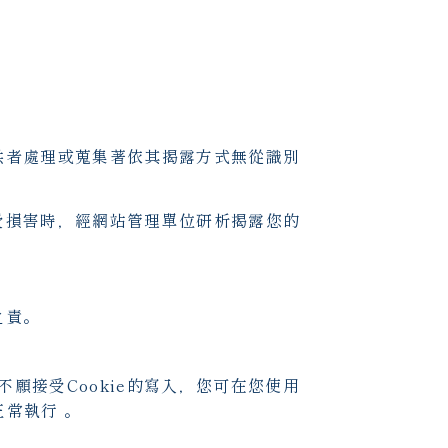
供者處理或蒐集著依其揭露方式無從識別
受損害時，經網站管理單位研析揭露您的
之責。
不願接受Cookie的寫入，您可在您使用
正常執行 。